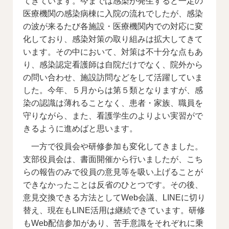
てきています。今までは感染が発生すると一定の
医療機関の感染病棟に入院の流れでしたが、感染
の波が来るたび各施設・医療機関内での対応に変
化しており、感染対策の取り組みは拡大してきて
います。その中において、対策は不十分な点もあ
り、感染認定看護師は自院だけでなく、院外から
の問い合わせ、施設訪問などをして活躍していま
した。今年、５月からは第５類となりますが、感
染の認識は薄れることなく、患者・家族、職員を
守りながら、また、看護学生のよりよい実習がで
きるように進めばと思います。
一方で役員会や研修参加も変化してきました。
支部役員会は、書面開催から行いましたが、こち
らの報告のみで役員の意見等を吸い上げることが
できなかったことは反省のひとつです。その後、
意見交換できる方法としてWeb会議、LINEに切り
替え、現在もLINE活用は継続できています。研修
もWeb配信参加があり、苦手意識をそれぞれに乗