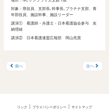
場所：NCサンプラザ天文館 7階
対象：県役員、支部長､幹事長､プラチナ支部、青
年部役員、施設幹事、施設リーダー
講演① 看護師・弁護士・日本看護協会参与 友
納理緒
講演② 日本看護連盟広報部 岡山尭憲
前へ
次へ
リンク
プライバシーポリシー
サイトマップ