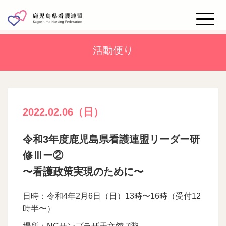
Toggle
naviga
活動便り
2022.02.06（日）
令和3年度鹿児島県看護連盟リーダー研
修Ⅲー②
〜看護政策実現のために〜
日時：令和4年2月6日（日）13時〜16時（受付12
時半〜）